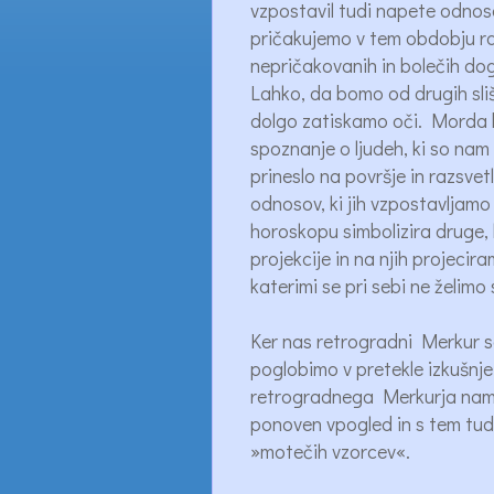
vzpostavil tudi napete odnos
pričakujemo v tem obdobju raz
nepričakovanih in bolečih d
Lahko, da bomo od drugih sliš
dolgo zatiskamo oči. Morda b
spoznanje o ljudeh, ki so nam 
prineslo na površje in razsvet
odnosov, ki jih vzpostavljam
horoskopu simbolizira druge, 
projekcije in na njih projecir
katerimi se pri sebi ne želimo 
Ker nas retrogradni Merkur so
poglobimo v pretekle izkušnje
retrogradnega Merkurja nam
ponoven vpogled in s tem tu
»motečih vzorcev«.