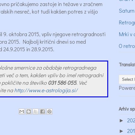
vno pričakujemo zastoje in težave v zračnem
Saturn
alskih nesreč, kot tudi kakšen potres z višjo
Retrog
il 9. oktobra 2015, vpliv njegove retrogradnosti
Mrki v 
bra 2015. Najbolj kritični dnevi so med
O retr
d 24.9.2015 in 28.9.2015.
Transla
plošne smernice za obdobje retrogradnega
eti več o tem, kakšen vpliv bo imel retrogradni
 pokličite na številko
031 586 055
. Več
Power
bite na
http://www.e-astrologija.si/
Arhiv s
20
►
20
►