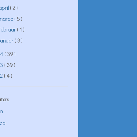
april
( 2 )
marec
( 5 )
februar
( 1 )
januar
( 3 )
14
( 39 )
13
( 39 )
12
( 4 )
utors
an
ica