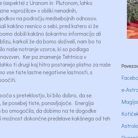
e (aspekte) z Uranom in Plutonom, lahko
ne »sprožilce« v obliki nenadnih,
ogodkov na področju medsebojnih odnosov.
ali kakšno resnico o sebi, pred katero si že
omo dobili kakšno šokantno informacijo ali
blizu, karkoli že da bomo doživeli, nam bo to
lilo naše notranje vzorce, ki so podlaga
o navzven. Ker pa znamenje Tehtnica v
lahko ti drugi kaj hitro postanejo platno za naše
Poveza
amo vse tiste lastne negativne lastnosti, s
Facebo
soočiti.
e-Astro
oča s preteklostjo, bi bilo dobro, da se
Magija
, še posebej tiste, ponavljajoče. Energija
 bo omogočila, da dobimo na te dogodke
Kotiče
di možnost dokončne predelave kakšnega od teh
Astrol
Orgoni