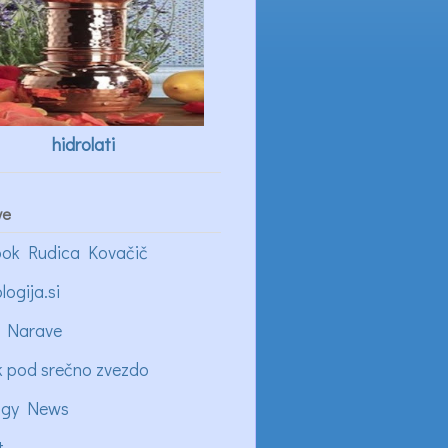
hidrolati
ve
ok Rudica Kovačič
logija.si
 Narave
k pod srečno zvezdo
ogy News
t