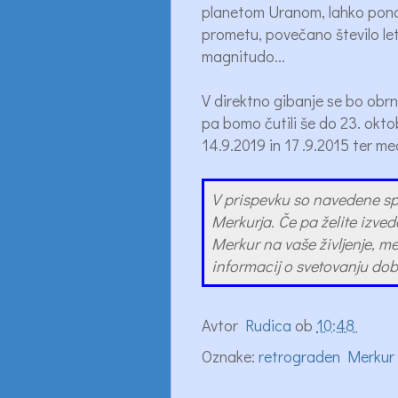
planetom Uranom, lahko pono
prometu, povečano število let
magnitudo...
V direktno gibanje se bo obrn
pa bomo čutili še do 23. okto
14.9.2019 in 17 .9.2015 ter me
V prispevku so navedene s
Merkurja. Če pa želite izved
Merkur na vaše življenje, me
informacij o svetovanju do
Avtor
Rudica
ob
10:48
Oznake:
retrograden Merkur