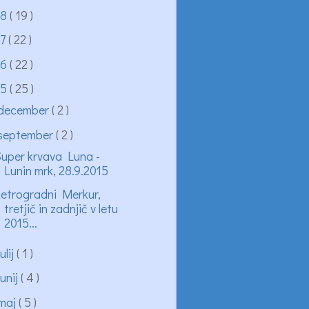
18
( 19 )
17
( 22 )
16
( 22 )
15
( 25 )
december
( 2 )
september
( 2 )
uper krvava Luna -
Lunin mrk, 28.9.2015
etrogradni Merkur,
tretjič in zadnjič v letu
2015...
julij
( 1 )
junij
( 4 )
maj
( 5 )