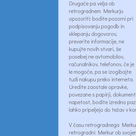
Drugače pa velja ob
retrogradnem Merkurju
opozoriti: bodite pozorni pri
podpisovanju pogodb in
sklepanju dogovorov,
preverite informacije, ne
kupujte novih stvari, še
posebej ne avtomobilov,
računalnikov, telefonov, če je
le mogoče, pa se izogibajte
tudi nakupu preko interneta.
Uredite zaostale opravke,
povezane s papirji, dokumenti, 
napetost, bodite izredno pazl
lahko pripeljejo do težav v ko
V času retrogradnega Merkurja
retrogradni Merkur ob svoje