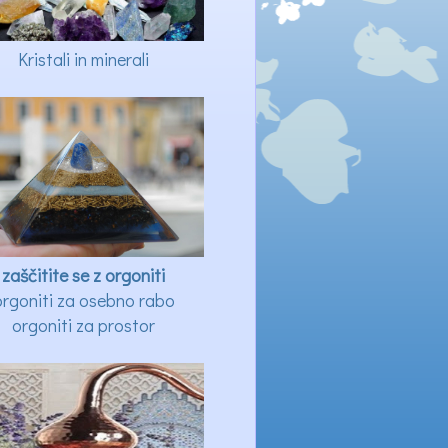
Kristali in minerali
zaščitite se z orgoniti
orgoniti za osebno rabo
orgoniti za prostor