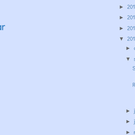
20
►
20
►
ar
20
►
20
▼
►
▼
S
R
►
►
►