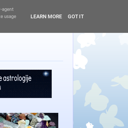
r-agent
LEARN MORE
GOT IT
te usage