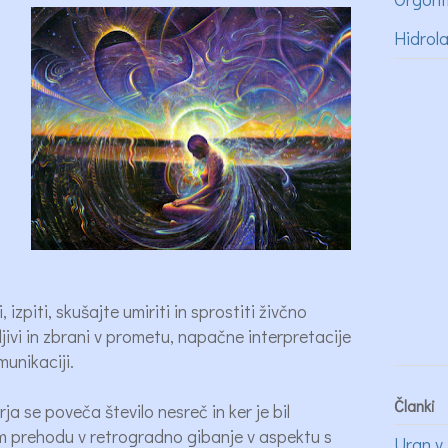
Hidrol
izpiti, skušajte umiriti in sprostiti živčno
jivi in zbrani v prometu, napačne interpretacije
munikaciji.
Članki
 se poveča število nesreč in ker je bil
m prehodu v retrogradno gibanje v aspektu s
Uran v