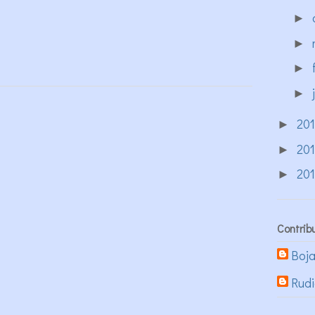
►
►
►
►
20
►
20
►
20
►
Contrib
Boj
Rud