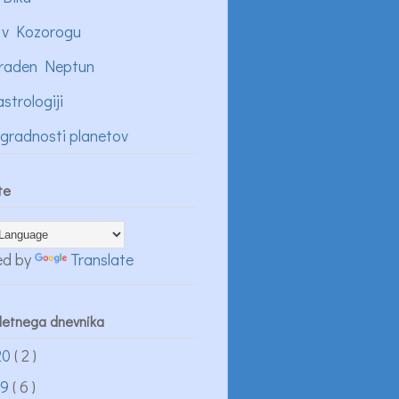
 v Kozorogu
raden Neptun
astrologiji
ogradnosti planetov
te
ed by
Translate
pletnega dnevnika
20
( 2 )
19
( 6 )