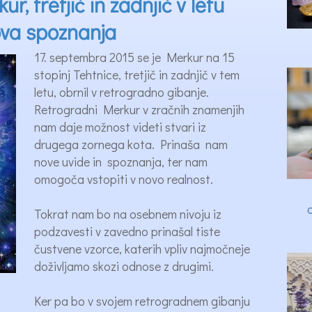
, tretjič in zadnjič v letu
ova spoznanja
17. septembra 2015 se je Merkur na 15
stopinj Tehtnice, tretjič in zadnjič v tem
letu, obrnil v retrogradno gibanje.
Retrogradni Merkur v zračnih znamenjih
nam daje možnost videti stvari iz
drugega zornega kota. Prinaša nam
nove uvide in spoznanja, ter nam
omogoča vstopiti v novo realnost.
Tokrat nam bo na osebnem nivoju iz
podzavesti v zavedno prinašal tiste
čustvene vzorce, katerih vpliv najmočneje
doživljamo skozi odnose z drugimi.
Ker pa bo v svojem retrogradnem gibanju