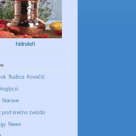
hidrolati
ve
ok Rudica Kovačič
logija.si
 Narave
k pod srečno zvezdo
ogy News
t