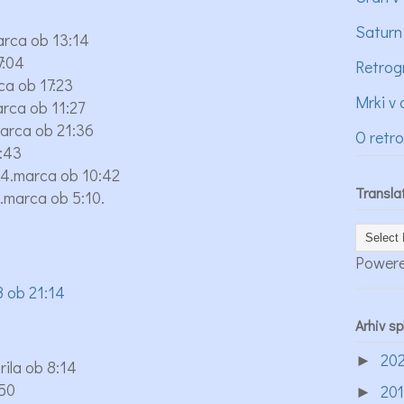
Saturn
rca ob 13:14
7:04
Retrog
a ob 17:23
Mrki v 
rca ob 11:27
arca ob 21:36
O retr
:43
4.marca ob 10:42
Transla
marca ob 5:10.
Power
8 ob 21:14
Arhiv s
20
►
ila ob 8:14
:50
20
►