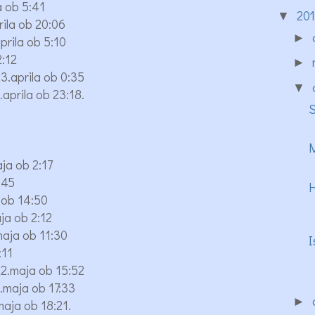
a ob 5:41
20
▼
ila ob 20:06
►
rila ob 5:10
2:12
►
.aprila ob 0:35
▼
prila ob 23:18.
S
M
ja ob 2:17
:45
H
 ob 14:50
a ob 2:12
aja ob 11:30
I
:11
.maja ob 15:52
maja ob 17:33
►
aja ob 18:21.