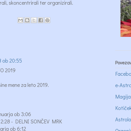
li, skoncentrirali ter organizirali.
8 ob 20:55
Poveza
O 2019
Facebo
ine mene za leto 2019.
e-Astro
Magija
Kotiče
uarja ob 3:06
Astrol
b 2:28 - DELNI SONČEV MRK
arja ob 6:12
Orgoni