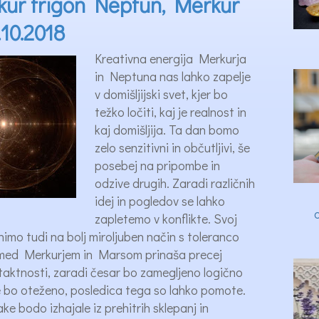
rkur trigon Neptun, Merkur
10.2018
Kreativna energija Merkurja
in Neptuna nas lahko zapelje
v domišljijski svet, kjer bo
težko ločiti, kaj je realnost in
kaj domišljija. Ta dan bomo
zelo senzitivni in občutljivi, še
posebej na pripombe in
odzive drugih. Zaradi različnih
idej in pogledov se lahko
zapletemo v konflikte. Svoj
ranimo tudi na bolj miroljuben način s toleranco
 med Merkurjem in Marsom prinaša precej
etaktnosti, zaradi česar bo zamegljeno logično
 bo oteženo, posledica tega so lahko pomote.
e bodo izhajale iz prehitrih sklepanj in