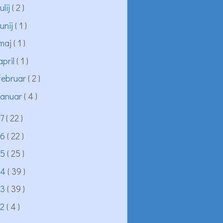
julij
( 2 )
junij
( 1 )
maj
( 1 )
april
( 1 )
februar
( 2 )
januar
( 4 )
17
( 22 )
16
( 22 )
15
( 25 )
14
( 39 )
13
( 39 )
12
( 4 )