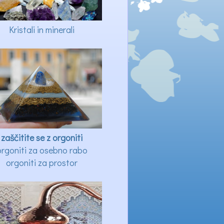
Kristali in minerali
zaščitite se z orgoniti
orgoniti za osebno rabo
orgoniti za prostor