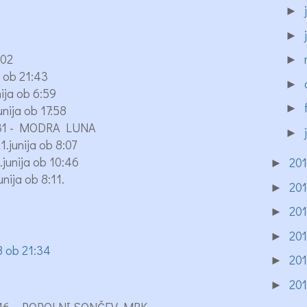
►
►
:02
►
 ob 21:43
►
ija ob 6:59
►
nija ob 17:58
9:31 - MODRA LUNA
►
junija ob 8:07
unija ob 10:46
20
►
ija ob 8:11.
20
►
20
►
20
►
8 ob 21:34
20
►
20
►