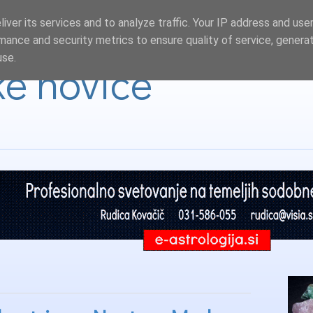
iver its services and to analyze traffic. Your IP address and use
mance and security metrics to ensure quality of service, genera
use.
ke novice