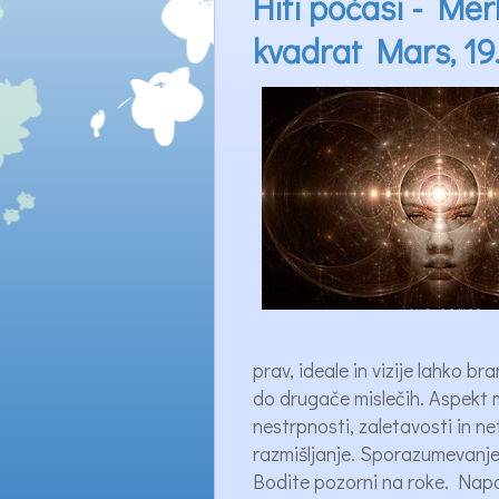
Hiti počasi - Me
kvadrat Mars, 19.
prav, ideale in vizije lahko b
do drugače mislečih. Aspekt
nestrpnosti, zaletavosti in n
razmišljanje. Sporazumevanje
Bodite pozorni na roke. Napak