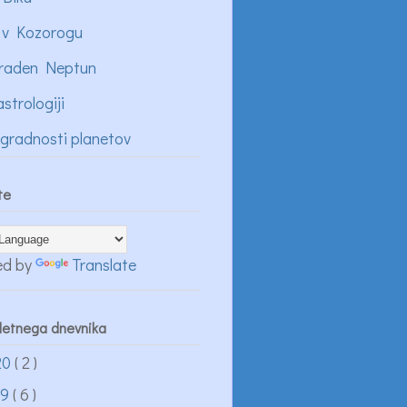
 v Kozorogu
raden Neptun
astrologiji
ogradnosti planetov
te
ed by
Translate
pletnega dnevnika
20
( 2 )
19
( 6 )