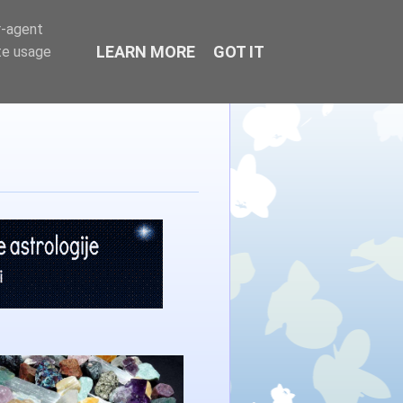
r-agent
LEARN MORE
GOT IT
te usage