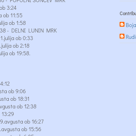
20:16 - POPOLNI SONČEV MRK
 ob 3:24
Contrib
a ob 11:55
ija ob 1:58
Boj
22:38 - DELNI LUNIN MRK
Rud
julija ob 0:33
ulija ob 2:18
ija ob 19:58.
4:12
sta ob 9:06
sta ob 18:31
vgusta ob 12:38
 13:29
.avgusta ob 16:27
avgusta ob 15:56