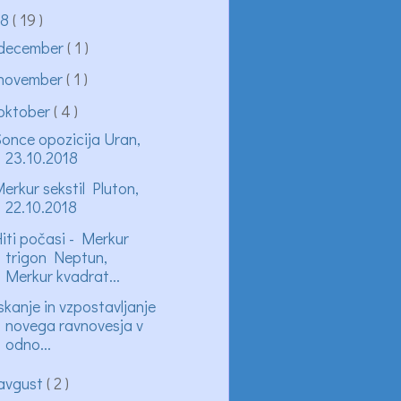
18
( 19 )
december
( 1 )
november
( 1 )
oktober
( 4 )
once opozicija Uran,
23.10.2018
erkur sekstil Pluton,
22.10.2018
iti počasi - Merkur
trigon Neptun,
Merkur kvadrat...
skanje in vzpostavljanje
novega ravnovesja v
odno...
avgust
( 2 )