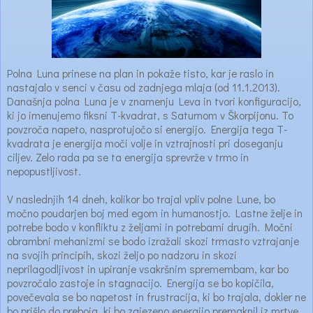
Polna Luna prinese na plan in pokaže tisto, kar je raslo in
nastajalo v senci v času od zadnjega mlaja (od 11.1.2013).
Današnja polna Luna je v znamenju Leva in tvori konfiguracijo,
ki jo imenujemo fiksni T-kvadrat, s Saturnom v Škorpijonu. To
povzroča napeto, nasprotujočo si energijo. Energija tega T-
kvadrata je energija moči volje in vztrajnosti pri doseganju
ciljev. Zelo rada pa se ta energija sprevrže v trmo in
nepopustljivost.
V naslednjih 14 dneh, kolikor bo trajal vpliv polne Lune, bo
močno poudarjen boj med egom in humanostjo. Lastne želje in
potrebe bodo v konfliktu z željami in potrebami drugih. Močni
obrambni mehanizmi se bodo izražali skozi trmasto vztrajanje
na svojih principih, skozi željo po nadzoru in skozi
neprilagodljivost in upiranje vsakršnim spremembam, kar bo
povzročalo zastoje in stagnacijo. Energija se bo kopičila,
povečevala se bo napetost in frustracija, ki bo trajala, dokler ne
bo prišlo do preboja, ki bo zajezeno energijo premaknil iz mrtve