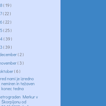
18
( 19 )
17
( 22 )
16
( 22 )
15
( 25 )
14
( 39 )
13
( 39 )
december
( 2 )
november
( 3 )
oktober
( 6 )
red nami je izredno
nemiren in težaven
konec tedna
etrograden Merkur v
Škorpijonu od