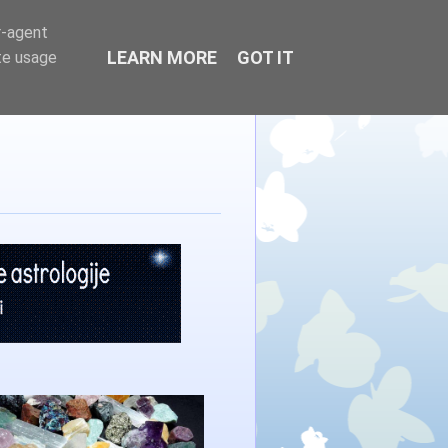
r-agent
LEARN MORE
GOT IT
te usage