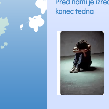
Pred nami je izr
konec tedna