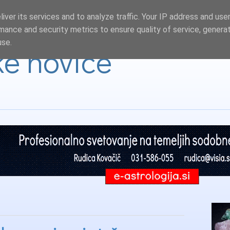
iver its services and to analyze traffic. Your IP address and use
mance and security metrics to ensure quality of service, genera
use.
ke novice