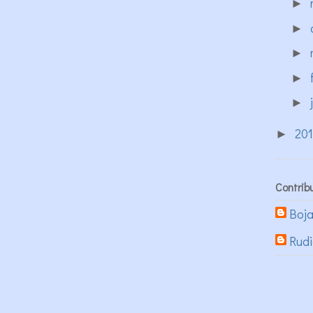
►
►
►
►
►
20
►
Contrib
Boj
Rud