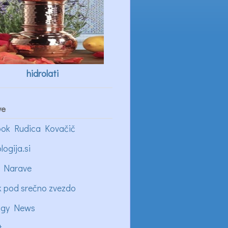
hidrolati
ve
ok Rudica Kovačič
logija.si
 Narave
k pod srečno zvezdo
ogy News
t