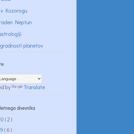
 v Kozorogu
raden Neptun
astrologiji
ogradnosti planetov
te
ed by
Translate
pletnega dnevnika
20
( 2 )
19
( 6 )