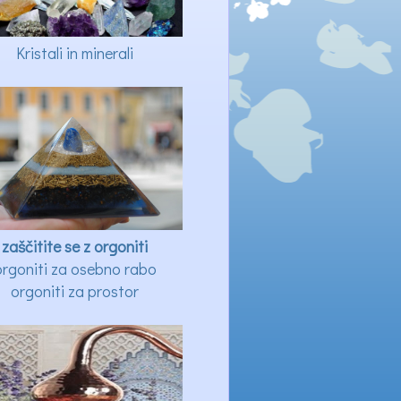
Kristali in minerali
zaščitite se z orgoniti
orgoniti za osebno rabo
orgoniti za prostor