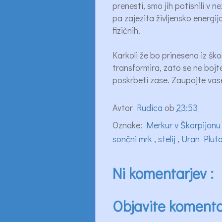
prenesti, smo jih potisnili v
pa zajezita življensko energij
fizičnih.
Karkoli že bo prineseno iz šk
transformira, zato se ne bojt
poskrbeti zase. Zaupajte vase 
Avtor
Rudica
ob
23:53
Oznake:
Merkur v Škorpijon
sončni mrk
,
stelij
,
Uran Plut
Ni komentarjev :
Objavite koment