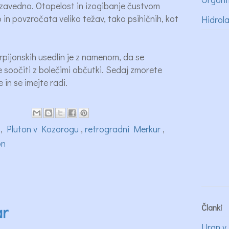
 nezavedno. Otopelost in izogibanje čustvom
o in povzročata veliko težav, tako psihičnih, kot
Hidrol
orpijonskih usedlin je z namenom, da se
e soočiti z bolečimi občutki. Sedaj zmorete
in se imejte radi.
u
,
Pluton v Kozorogu
,
retrogradni Merkur
,
on
Članki
ar
Uran v