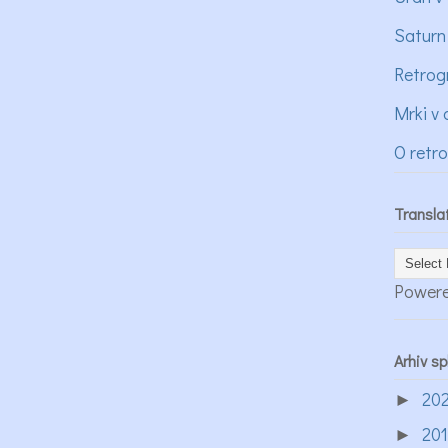
Saturn
Retrog
Mrki v 
O retr
Transla
Power
Arhiv s
20
►
20
►