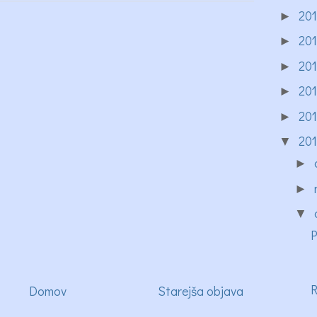
20
►
20
►
20
►
20
►
20
►
20
▼
►
►
▼
P
R
Domov
Starejša objava