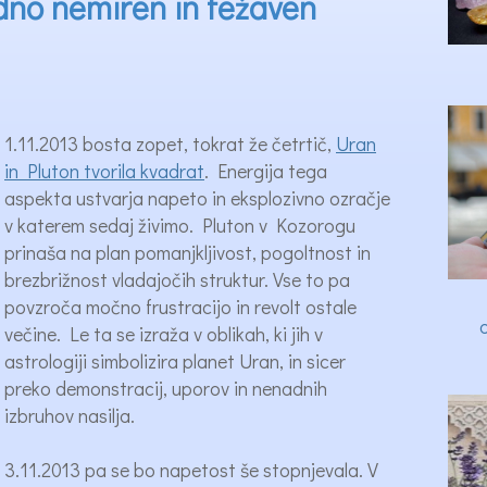
edno nemiren in težaven
1.11.2013 bosta zopet, tokrat že četrtič,
Uran
in Pluton tvorila kvadrat
. Energija tega
aspekta ustvarja napeto in eksplozivno ozračje
v katerem sedaj živimo. Pluton v Kozorogu
prinaša na plan pomanjkljivost, pogoltnost in
brezbrižnost vladajočih struktur. Vse to pa
povzroča močno frustracijo in revolt ostale
večine. Le ta se izraža v oblikah, ki jih v
astrologiji simbolizira planet Uran, in sicer
preko demonstracij, uporov in nenadnih
izbruhov nasilja.
3.11.2013 pa se bo napetost še stopnjevala. V