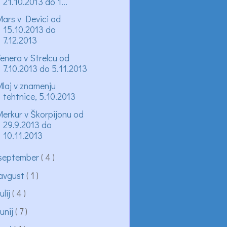
21.10.2013 do 1...
ars v Devici od
15.10.2013 do
7.12.2013
enera v Strelcu od
7.10.2013 do 5.11.2013
laj v znamenju
tehtnice, 5.10.2013
erkur v Škorpijonu od
29.9.2013 do
10.11.2013
september
( 4 )
avgust
( 1 )
julij
( 4 )
junij
( 7 )