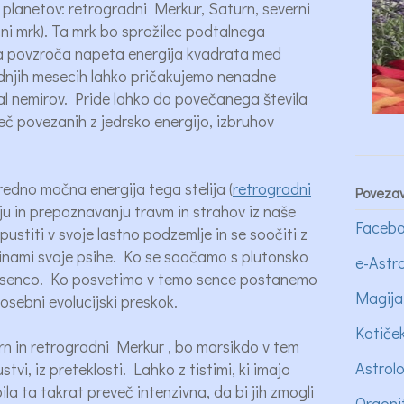
 planetov: retrogradni Merkur, Saturn, severni
ni mrk). Ta mrk bo sprožilec podtalnega
ga povzroča napeta energija kvadrata med
dnjih mesecih lahko pričakujemo nenadne
al nemirov. Pride lahko do povečanega števila
reč povezanih z jedrsko energijo, izbruhov
edno močna energija tega stelija (
retrogradni
Poveza
u in prepoznavanju travm in strahov iz naše
Facebo
ustiti v svoje lastno podzemlje in se soočiti z
inami svoje psihe. Ko se soočamo s plutonsko
e-Astro
o senco. Ko posvetimo v temo sence postanemo
Magija
osebni evolucijski preskok.
Kotiče
turn in retrogradni Merkur , bo marsikdo v tem
Astrol
vi, iz preteklosti. Lahko z tistimi, ki imajo
ila ta takrat preveč intenzivna, da bi jih zmogli
Orgoni