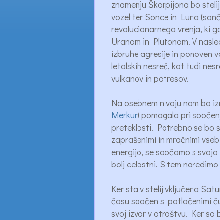
znamenju Škorpijona bo stelij
vozel ter Sonce in Luna (sonč
revolucionarnega vrenja, ki 
Uranom in Plutonom. V nasle
izbruhe agresije in ponoven v
letalskih nesreč, kot tudi nes
vulkanov in potresov.
Na osebnem nivoju nam bo izr
Merkur
) pomagala pri soočenj
preteklosti. Potrebno se bo sp
zaprašenimi in mračnimi vseb
energijo, se soočamo s svoj
bolj celostni. S tem naredimo 
Ker sta v stelij vključena Sa
času soočen s potlačenimi čust
svoj izvor v otroštvu. Ker so b