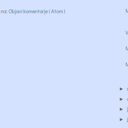
M
 na:
Objavi komentarje ( Atom )
V
M
M
►
►
►
►