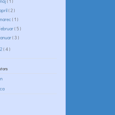
maj
( 1 )
april
( 2 )
marec
( 1 )
februar
( 5 )
januar
( 3 )
12
( 4 )
utors
an
ica