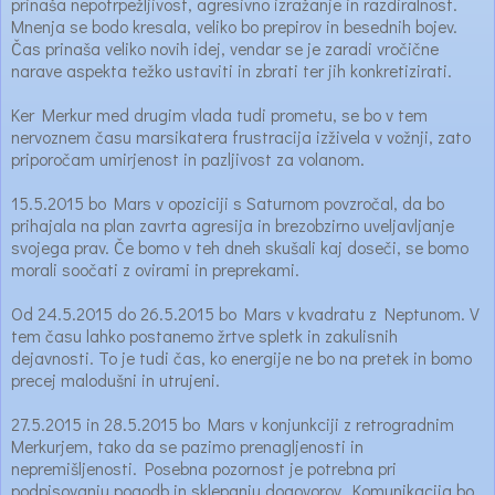
prinaša nepotrpežljivost, agresivno izražanje in razdiralnost.
Mnenja se bodo kresala, veliko bo prepirov in besednih bojev.
Čas prinaša veliko novih idej, vendar se je zaradi vročične
narave aspekta težko ustaviti in zbrati ter jih konkretizirati.
Ker Merkur med drugim vlada tudi prometu, se bo v tem
nervoznem času marsikatera frustracija izživela v vožnji, zato
priporočam umirjenost in pazljivost za volanom.
15.5.2015 bo Mars v opoziciji s Saturnom povzročal, da bo
prihajala na plan zavrta agresija in brezobzirno uveljavljanje
svojega prav. Če bomo v teh dneh skušali kaj doseči, se bomo
morali soočati z ovirami in preprekami.
Od 24.5.2015 do 26.5.2015 bo Mars v kvadratu z Neptunom. V
tem času lahko postanemo žrtve spletk in zakulisnih
dejavnosti. To je tudi čas, ko energije ne bo na pretek in bomo
precej malodušni in utrujeni.
27.5.2015 in 28.5.2015 bo Mars v konjunkciji z retrogradnim
Merkurjem, tako da se pazimo prenagljenosti in
nepremišljenosti. Posebna pozornost je potrebna pri
podpisovanju pogodb in sklepanju dogovorov. Komunikacija bo