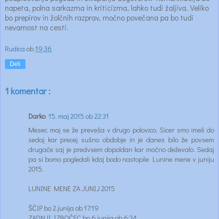
napeta, polna sarkazma in kriticizma, lahko tudi žaljiva. Veliko
bo prepirov in žolčnih razprav, močno povečana pa bo tudi
nevarnost na cesti.
Rudica
ob
19:36
Deli
1 komentar :
Darko
15. maj 2015 ob 22:31
Mesec maj se že preveša v drugo polovico. Sicer smo imeli do
sedaj kar precej sušno obdobje in je danes bilo že povsem
drugače saj je predvsem dopoldan kar močno deževalo. Sedaj
pa si bomo pogledali kdaj bodo nastopile Lunine mene v juniju
2015.
LUNINE MENE ZA JUNIJ 2015
ŠČIP bo 2.junija ob 17:19
ZADNJI IZBOČEC bo 6.junija ob 6:24