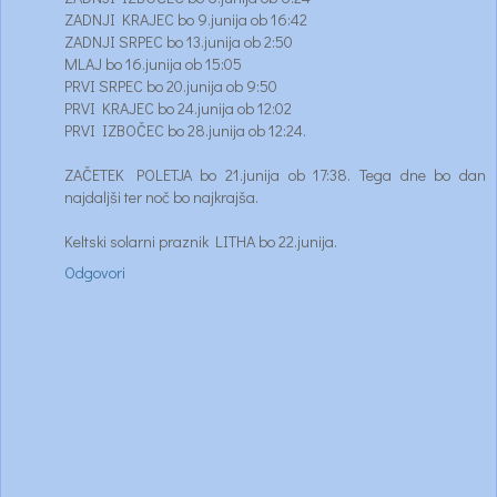
ZADNJI KRAJEC bo 9.junija ob 16:42
ZADNJI SRPEC bo 13.junija ob 2:50
MLAJ bo 16.junija ob 15:05
PRVI SRPEC bo 20.junija ob 9:50
PRVI KRAJEC bo 24.junija ob 12:02
PRVI IZBOČEC bo 28.junija ob 12:24.
ZAČETEK POLETJA bo 21.junija ob 17:38. Tega dne bo dan
najdaljši ter noč bo najkrajša.
Keltski solarni praznik LITHA bo 22.junija.
Odgovori